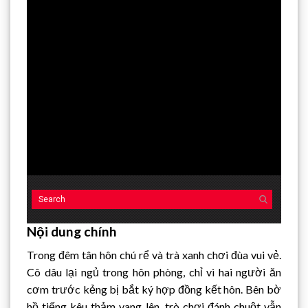
hd4320
hd2880
hd2160
hd1440
highres
hd1080
hd720
large
medium
small
tiny
no source
no source
no source
no source
no source
no source
no source
no source
no source
no source
Nội dung chính
2
1.5
Trong đêm tân hôn chú rể và trà xanh chơi đùa vui vẻ.
1.25
Cô dâu lại ngủ trong hôn phòng, chỉ vì hai người ăn
normal
cơm trước kẻng bị bắt ký hợp đồng kết hôn. Bên bờ
0.5
hồ tiếng kêu thảm vang lên, trò chơi đánh chuột vẫn