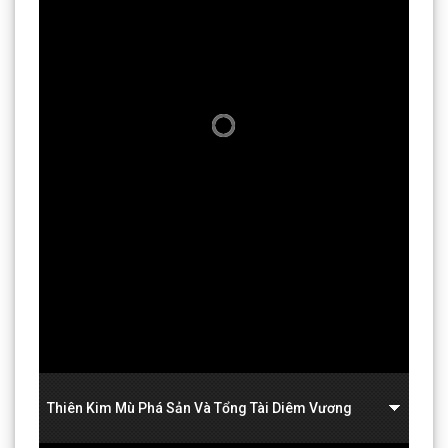
Thiên Kim Mù Phá Sản Và Tổng Tài Diêm Vương
00:00/00:00