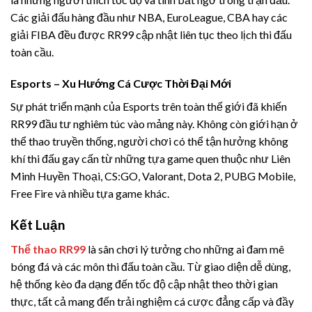
Các giải đấu hàng đầu như NBA, EuroLeague, CBA hay các
giải FIBA đều được RR99 cập nhật liên tục theo lịch thi đấu
toàn cầu.
Esports – Xu Hướng Cá Cược Thời Đại Mới
Sự phát triển mạnh của Esports trên toàn thế giới đã khiến
RR99 đầu tư nghiêm túc vào mảng này. Không còn giới hạn ở
thể thao truyền thống, người chơi có thể tận hưởng không
khí thi đấu gay cấn từ những tựa game quen thuộc như Liên
Minh Huyền Thoại, CS:GO, Valorant, Dota 2, PUBG Mobile,
Free Fire và nhiều tựa game khác.
Kết Luận
Thể thao RR99
là sân chơi lý tưởng cho những ai đam mê
bóng đá và các môn thi đấu toàn cầu. Từ giao diện dễ dùng,
hệ thống kèo đa dạng đến tốc độ cập nhật theo thời gian
thực, tất cả mang đến trải nghiệm cá cược đẳng cấp và đầy