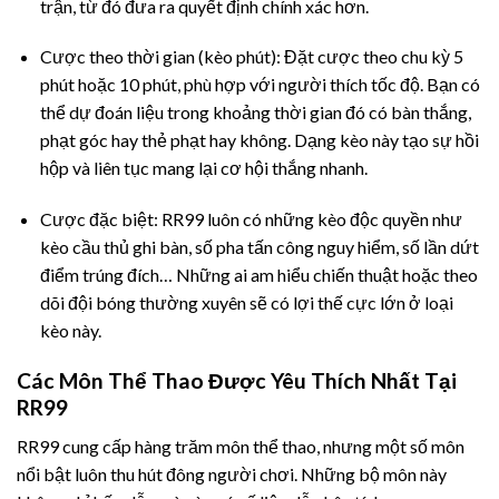
trận, từ đó đưa ra quyết định chính xác hơn.
Cược theo thời gian (kèo phút): Đặt cược theo chu kỳ 5
phút hoặc 10 phút, phù hợp với người thích tốc độ. Bạn có
thể dự đoán liệu trong khoảng thời gian đó có bàn thắng,
phạt góc hay thẻ phạt hay không. Dạng kèo này tạo sự hồi
hộp và liên tục mang lại cơ hội thắng nhanh.
Cược đặc biệt: RR99 luôn có những kèo độc quyền như
kèo cầu thủ ghi bàn, số pha tấn công nguy hiểm, số lần dứt
điểm trúng đích… Những ai am hiểu chiến thuật hoặc theo
dõi đội bóng thường xuyên sẽ có lợi thế cực lớn ở loại
kèo này.
Các Môn Thể Thao Được Yêu Thích Nhất Tại
RR99
RR99 cung cấp hàng trăm môn thể thao, nhưng một số môn
nổi bật luôn thu hút đông người chơi. Những bộ môn này