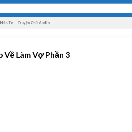
 Não To
Truyện Chữ Audio
ẹp Về Làm Vợ Phần 3