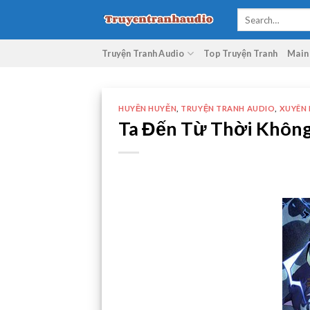
Skip
to
content
Truyện Tranh Audio
Top Truyện Tranh
Main
HUYỀN HUYỄN
,
TRUYỆN TRANH AUDIO
,
XUYÊN
Ta Đến Từ Thời Không