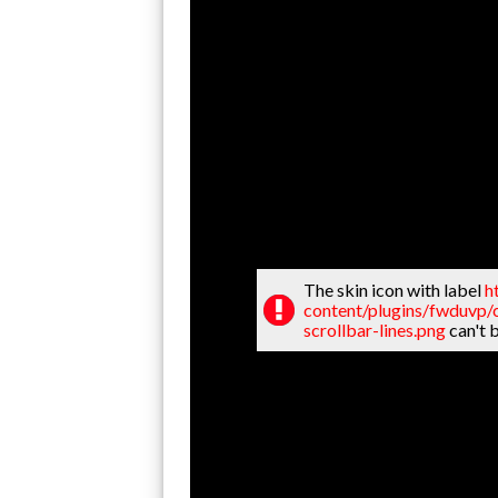
The skin icon with label
h
content/plugins/fwduvp/c
scrollbar-lines.png
can't 