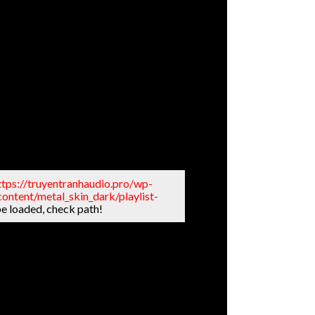
ttps://truyentranhaudio.pro/wp-
ontent/metal_skin_dark/playlist-
be loaded, check path!