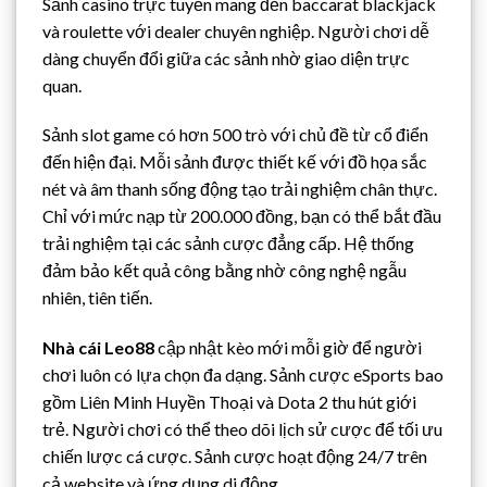
Sảnh casino trực tuyến mang đến baccarat blackjack
và roulette với dealer chuyên nghiệp. Người chơi dễ
dàng chuyển đổi giữa các sảnh nhờ giao diện trực
quan.
Sảnh slot game có hơn 500 trò với chủ đề từ cổ điển
đến hiện đại. Mỗi sảnh được thiết kế với đồ họa sắc
nét và âm thanh sống động tạo trải nghiệm chân thực.
Chỉ với mức nạp từ 200.000 đồng, bạn có thể bắt đầu
trải nghiệm tại các sảnh cược đẳng cấp. Hệ thống
đảm bảo kết quả công bằng nhờ công nghệ ngẫu
nhiên, tiên tiến.
Nhà cái Leo88
cập nhật kèo mới mỗi giờ để người
chơi luôn có lựa chọn đa dạng. Sảnh cược eSports bao
gồm Liên Minh Huyền Thoại và Dota 2 thu hút giới
trẻ. Người chơi có thể theo dõi lịch sử cược để tối ưu
chiến lược cá cược. Sảnh cược hoạt động 24/7 trên
cả website và ứng dụng di động.