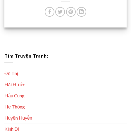
Tìm Truyện Tranh:
Đô Thị
Hài Hước
Hậu Cung
Hệ Thống
Huyền Huyễn
Kinh Dị