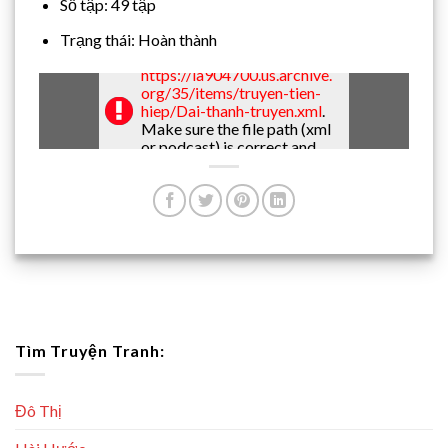
Số tập: 49 tập
Trạng thái: Hoàn thành
Error loading file:
https://ia904700.us.archive.
org/35/items/truyen-tien-
hiep/Dai-thanh-truyen.xml
.
Make sure the file path (xml
or podcast) is correct and
well formatted!
Tìm Truyện Tranh:
Đô Thị