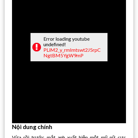
Error loading youtube
undefined!
PLiM2_y_rmImtswt2J5rpC
NgtBM5YgW9mP
Nội dung chính
Vừa rồi trước mắt anh xuất hiện một mỹ nữ cực