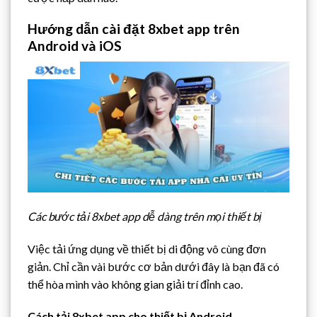
Hướng dẫn cài đặt 8xbet app trên
Android và iOS
Các bước tải 8xbet app dễ dàng trên mọi thiết bị
Việc tải ứng dụng về thiết bị di động vô cùng đơn
giản. Chỉ cần vài bước cơ bản dưới đây là bạn đã có
thể hòa mình vào không gian giải trí đỉnh cao.
Cách tải 8xbet app cho thiết bị Android