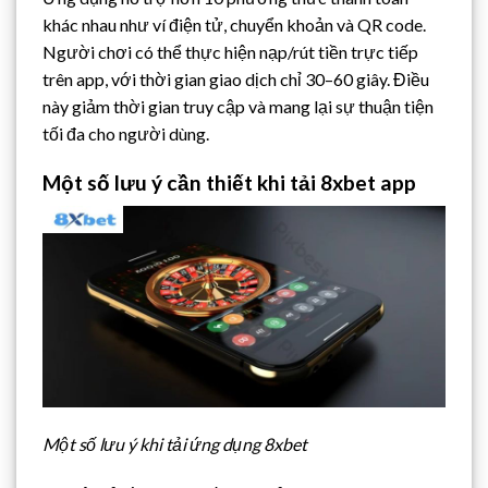
khác nhau như ví điện tử, chuyển khoản và QR code.
Người chơi có thể thực hiện nạp/rút tiền trực tiếp
trên app, với thời gian giao dịch chỉ 30–60 giây. Điều
này giảm thời gian truy cập và mang lại sự thuận tiện
tối đa cho người dùng.
Một số lưu ý cần thiết khi tải 8xbet app
Một số lưu ý khi tải ứng dụng 8xbet